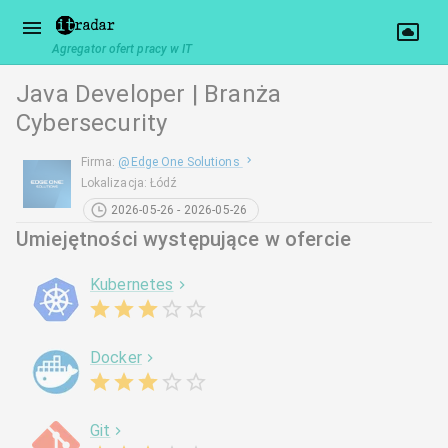
Agregator ofert pracy w IT
Java Developer | Branża
Cybersecurity
Firma
:
@
Edge One Solutions
Lokalizacja
:
Łódź
2026-05-26 - 2026-05-26
Umiejętności występujące w ofercie
Kubernetes
Docker
Git