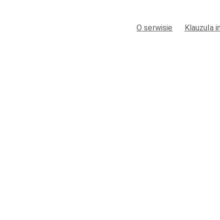
O serwisie
Klauzula 