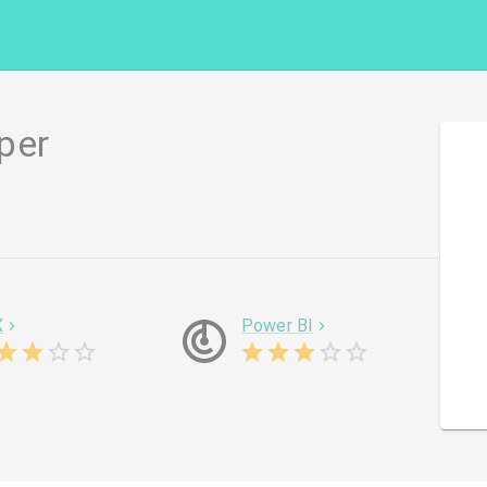
per
X
Power BI