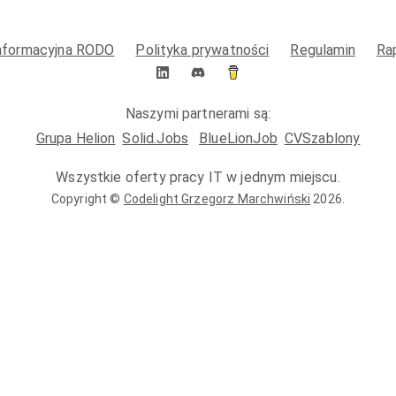
informacyjna RODO
Polityka prywatności
Regulamin
Ra
Naszymi partnerami są:
Grupa Helion
Solid.Jobs
BlueLionJob
CVSzablony
Wszystkie oferty pracy IT w jednym miejscu.
Copyright ©
Codelight Grzegorz Marchwiński
2026
.