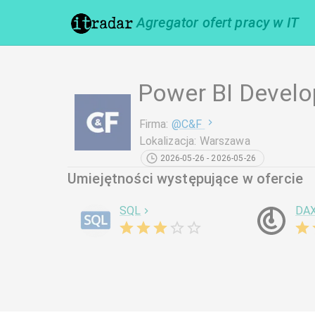
Agregator ofert pracy w IT
Power BI Develo
Firma
:
@
C&F
Lokalizacja
:
Warszawa
2026-05-26 - 2026-05-26
Umiejętności występujące w ofercie
SQL
DA