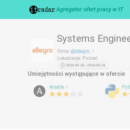
Agregator ofert pracy w IT
Systems Engine
Firma
:
@
Allegro
Lokalizacja
:
Poznań
2026-05-26 - 2026-05-26
Umiejętności występujące w ofercie
Ansible
Pyt