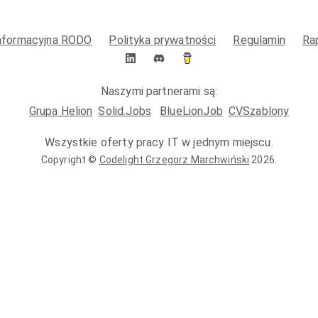
informacyjna RODO
Polityka prywatności
Regulamin
Ra
Naszymi partnerami są:
Grupa Helion
Solid.Jobs
BlueLionJob
CVSzablony
Wszystkie oferty pracy IT w jednym miejscu.
Copyright ©
Codelight Grzegorz Marchwiński
2026
.