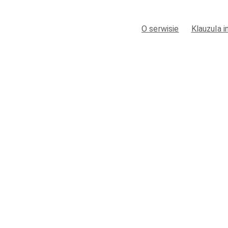
O serwisie
Klauzula 