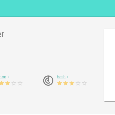
er
hon
bash