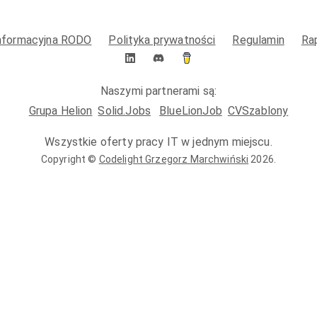
informacyjna RODO
Polityka prywatności
Regulamin
Ra
Naszymi partnerami są:
Grupa Helion
Solid.Jobs
BlueLionJob
CVSzablony
Wszystkie oferty pracy IT w jednym miejscu.
Copyright ©
Codelight Grzegorz Marchwiński
2026
.