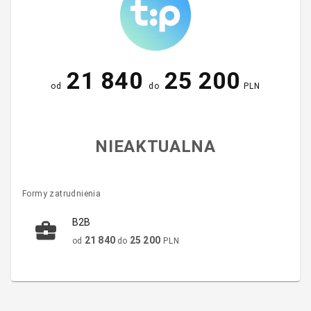
21 840
25 200
od
do
PLN
NIEAKTUALNA
Formy zatrudnienia
B2B
21 840
25 200
od
do
PLN