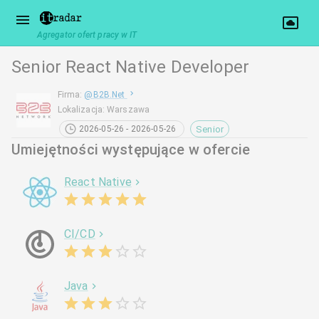
Agregator ofert pracy w IT
Senior React Native Developer
Firma
:
@
B2B.Net
Lokalizacja
:
Warszawa
Senior
2026-05-26 - 2026-05-26
Umiejętności występujące w ofercie
React Native
CI/CD
Java