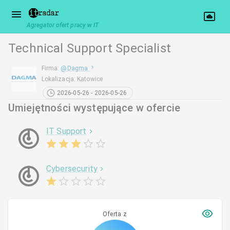
Agregator ofert pracy w IT
Technical Support Specialist
Firma
:
@
Dagma
Lokalizacja
:
Katowice
2026-05-26 - 2026-05-26
Umiejętności występujące w ofercie
IT Support
Cybersecurity
Oferta z