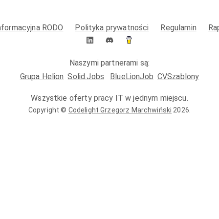
informacyjna RODO
Polityka prywatności
Regulamin
Ra
Naszymi partnerami są:
Grupa Helion
Solid.Jobs
BlueLionJob
CVSzablony
Wszystkie oferty pracy IT w jednym miejscu.
Copyright ©
Codelight Grzegorz Marchwiński
2026
.