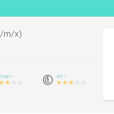
f/m/x)
tman
API