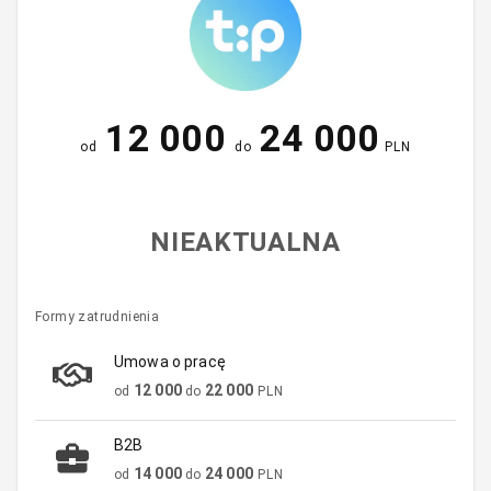
12 000
24 000
od
do
PLN
NIEAKTUALNA
Formy zatrudnienia
Umowa o pracę
12 000
22 000
od
do
PLN
B2B
14 000
24 000
od
do
PLN