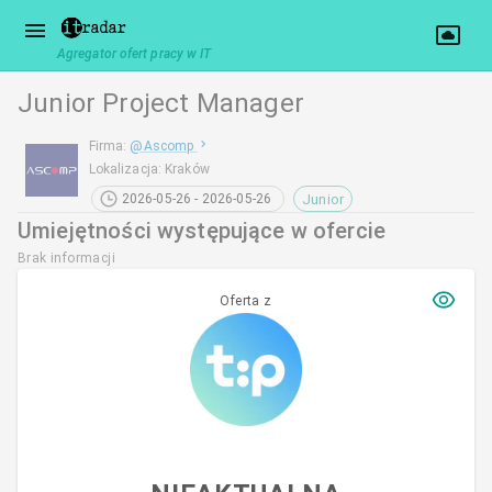
Agregator ofert pracy w IT
Junior Project Manager
Firma
:
@
Ascomp
Lokalizacja
:
Kraków
Junior
2026-05-26 - 2026-05-26
Umiejętności występujące w ofercie
Brak informacji
Oferta z