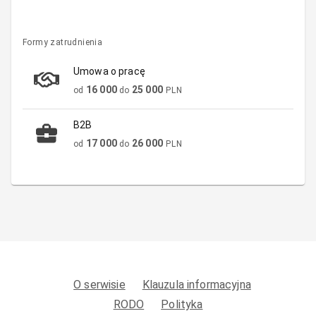
Formy zatrudnienia
Umowa o pracę
16 000
25 000
od
do
PLN
B2B
17 000
26 000
od
do
PLN
O serwisie
Klauzula informacyjna
RODO
Polityka