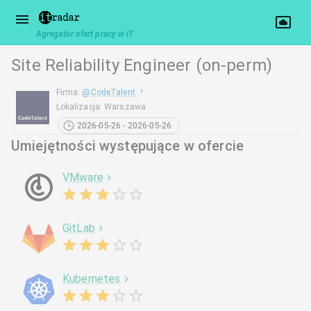
Agregator ofert pracy w IT
Site Reliability Engineer (on-perm)
Firma
:
@
CodeTalent
Lokalizacja
:
Warszawa
2026-05-26 - 2026-05-26
Umiejętności występujące w ofercie
VMware
GitLab
Kubernetes