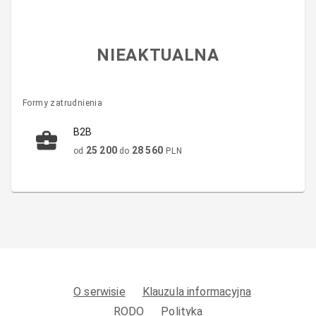
NIEAKTUALNA
Formy zatrudnienia
B2B
25 200
28 560
od
do
PLN
O serwisie
Klauzula informacyjna
RODO
Polityka