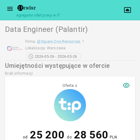
Agregator ofert pracy w IT
Data Engineer (Palantir)
Firma
:
@
Square One Resources
Lokalizacja
:
Warszawa
2026-05-26 - 2026-05-26
Umiejętności występujące w ofercie
Brak informacji
Oferta z
25 200
28 560
od
do
PLN