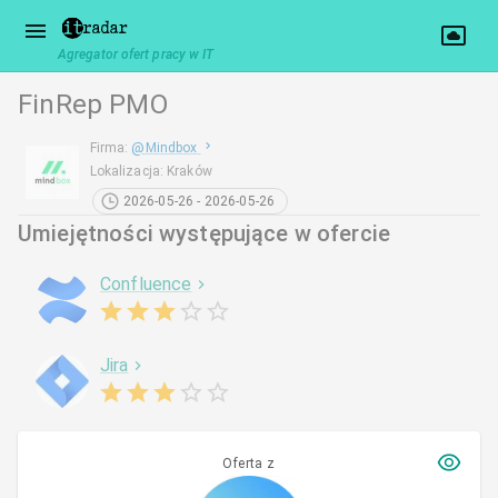
Agregator ofert pracy w IT
FinRep PMO
Firma
:
@
Mindbox
Lokalizacja
:
Kraków
2026-05-26 - 2026-05-26
Umiejętności występujące w ofercie
Confluence
Jira
Oferta z