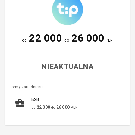
22 000
26 000
od
do
PLN
NIEAKTUALNA
Formy zatrudnienia
B2B
22 000
26 000
od
do
PLN