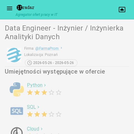
Agregator ofert pracy w IT
Data Engineer - Inżynier / Inżynierka
Analityki Danych
Firma
:
@
FarmaProm
Lokalizacja
:
Poznań
2026-05-26 - 2026-05-26
Umiejętności występujące w ofercie
Python
SQL
Cloud