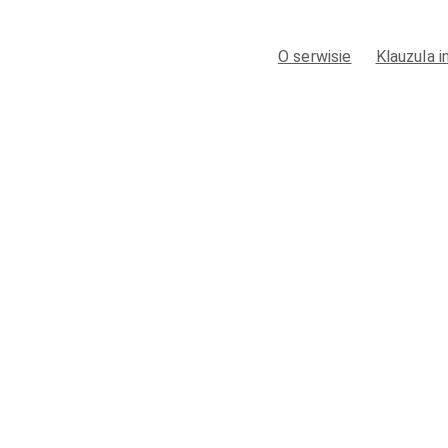
O serwisie
Klauzula 