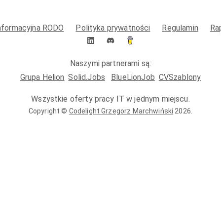
informacyjna RODO
Polityka prywatności
Regulamin
Ra
Naszymi partnerami są:
Grupa Helion
Solid.Jobs
BlueLionJob
CVSzablony
Wszystkie oferty pracy IT w jednym miejscu.
Copyright ©
Codelight Grzegorz Marchwiński
2026
.