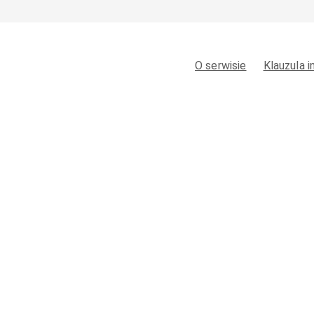
O serwisie
Klauzula 