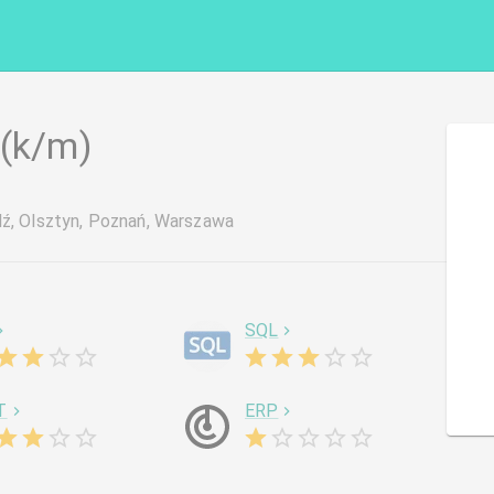
 (k/m)
dź, Olsztyn, Poznań, Warszawa
SQL
T
ERP