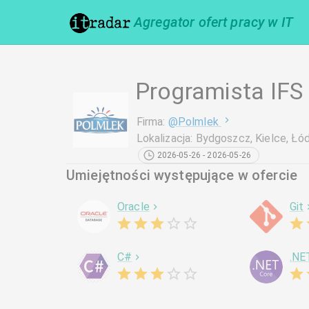
Agregator ofert pracy w IT
Programista IFS
Firma
:
@
Polmlek
Lokalizacja
:
Bydgoszcz, Kielce, Łó
2026-05-26 - 2026-05-26
Umiejętności występujące w ofercie
Oracle
Git
C#
.NE