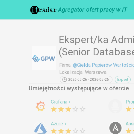
Agregator ofert pracy w IT
Ekspert/ka Admi
(Senior Databas
Firma
:
@
Giełda Papierów Wartośc
Lokalizacja
:
Warszawa
Expert
2026-05-26 - 2026-05-26
Umiejętności występujące w ofercie
Grafana
Pro
Azure
Ans