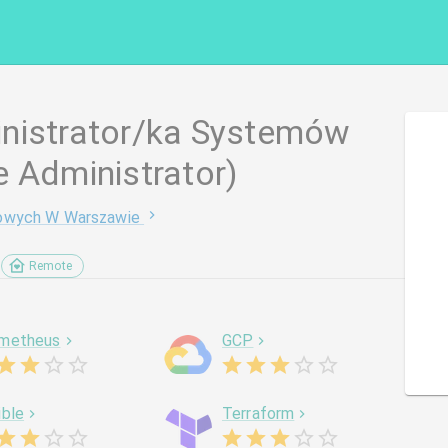
nistrator/ka Systemów
e Administrator)
iowych W Warszawie
Remote
metheus
GCP
ible
Terraform