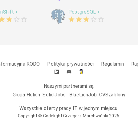
nShift
PostgreSQL
informacyjna RODO
Polityka prywatności
Regulamin
Ra
Naszymi partnerami są:
Grupa Helion
Solid.Jobs
BlueLionJob
CVSzablony
Wszystkie oferty pracy IT w jednym miejscu.
Copyright ©
Codelight Grzegorz Marchwiński
2026
.