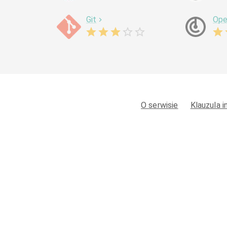
Git
Ope
O serwisie
Klauzula 