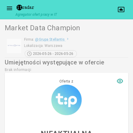
Agregator ofert pracy w IT
Market Data Champion
Firma
:
@
Grupa Stellantis
Lokalizacja
:
Warszawa
2026-05-26 - 2026-05-26
Umiejętności występujące w ofercie
Brak informacji
Oferta z