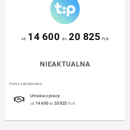
14 600
20 825
od
do
PLN
NIEAKTUALNA
Formy zatrudnienia
Umowa o pracę
14 600
20 825
od
do
PLN