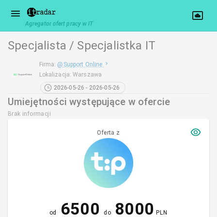
Agregator ofert pracy w IT
Specjalista / Specjalistka IT
Firma
:
@
Support Online
Lokalizacja
:
Warszawa
2026-05-26 - 2026-05-26
Umiejętności występujące w ofercie
Brak informacji
Oferta z
6500
8000
od
do
PLN