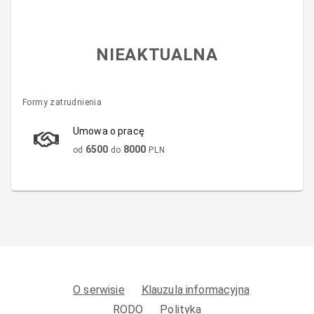
NIEAKTUALNA
Formy zatrudnienia
Umowa o pracę
6500
8000
od
do
PLN
O serwisie
Klauzula informacyjna
RODO
Polityka