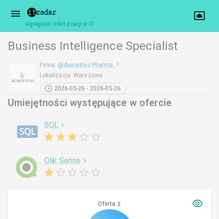
Agregator ofert pracy w IT
Business Intelligence Specialist
Firma
:
@
Aurovitas Pharma
Lokalizacja
:
Warszawa
2026-05-26 - 2026-05-26
Umiejętności występujące w ofercie
SQL
Qlik Sense
Oferta z