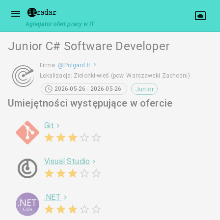
Agregator ofert pracy w IT
Junior C# Software Developer
Firma
:
@
Polgard It
Lokalizacja
:
Zielonki-wieś (pow. Warszawski Zachodni)
Junior
2026-05-26 - 2026-05-26
Umiejętności występujące w ofercie
Git
Visual Studio
.NET