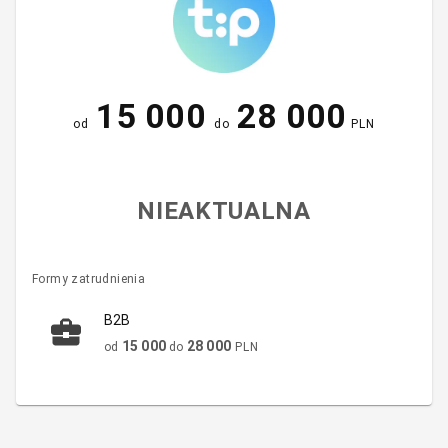
15 000
28 000
od
do
PLN
NIEAKTUALNA
Formy zatrudnienia
B2B
15 000
28 000
od
do
PLN