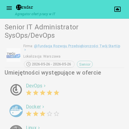
Agregator ofert pracy w IT
Senior IT Administrator
SysOps/DevOps
Firma
:
@
Fundacja Rozwoju Przedsiębiorczości Twój StartUp
Lokalizacja
:
Warszawa
Senior
2026-05-26 - 2026-05-26
Umiejętności występujące w ofercie
DevOps
Docker
Linux