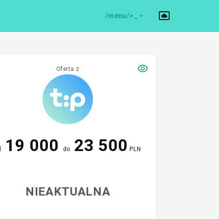
/menu/>
Oferta z
19 000
23 500
d
do
PLN
NIEAKTUALNA