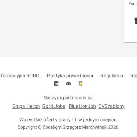
Form
informacyjna RODO
Polityka prywatności
Regulamin
Ra
Naszymi partnerami są:
Grupa Helion
Solid.Jobs
BlueLionJob
CVSzablony
Wszystkie oferty pracy IT w jednym miejscu.
Copyright ©
Codelight Grzegorz Marchwiński
2026
.