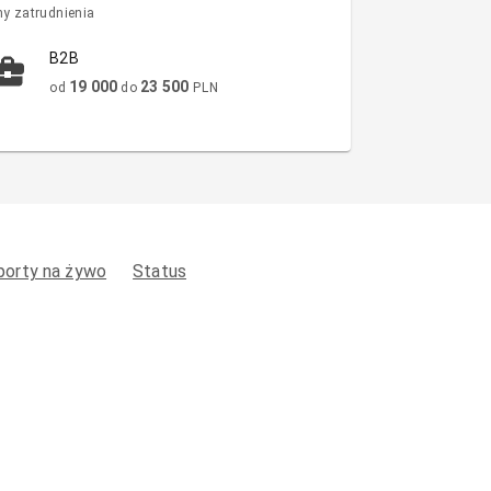
y zatrudnienia
B2B
19 000
23 500
od
do
PLN
porty na żywo
Status