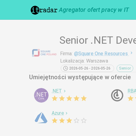
Agregator ofert pracy w IT
Senior .NET Dev
Firma
:
@
Square One Resources
Lokalizacja
:
Warszawa
Senior
2026-05-26 - 2026-05-26
Umiejętności występujące w ofercie
.NET
RB
Azure