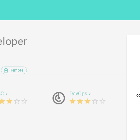
eloper
Remote
AC
DevOps
o