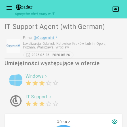
Agregator ofert pracy w IT
IT Support Agent (with German)
Firma
:
@
Capgemini
Lokalizacja
:
Gdańsk, Katowice, Kraków, Lublin, Opole,
Poznań, Warszawa, Wrocław
2026-05-26 - 2026-05-26
Umiejętności występujące w ofercie
Windows
IT Support
Oferta z