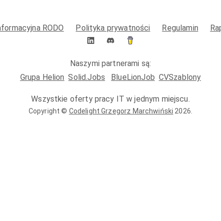
informacyjna RODO
Polityka prywatności
Regulamin
Ra
Naszymi partnerami są:
Grupa Helion
Solid.Jobs
BlueLionJob
CVSzablony
Wszystkie oferty pracy IT w jednym miejscu.
Copyright ©
Codelight Grzegorz Marchwiński
2026
.