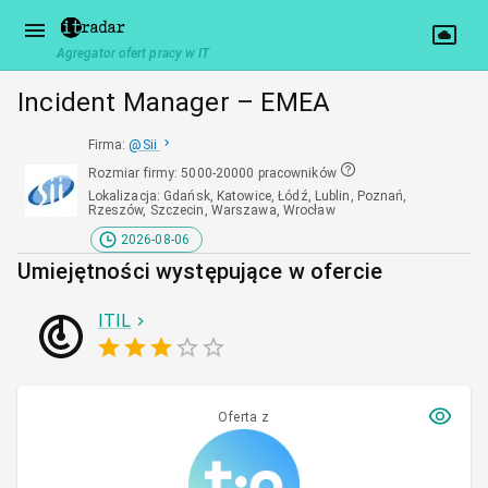
Agregator ofert pracy w IT
Incident Manager – EMEA
Firma
:
@
Sii
Rozmiar firmy
:
5000-20000 pracowników
Lokalizacja
:
Gdańsk, Katowice, Łódź, Lublin, Poznań,
Rzeszów, Szczecin, Warszawa, Wrocław
2026-08-06
Umiejętności występujące w ofercie
ITIL
Oferta z