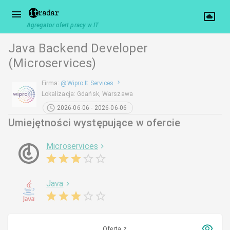
Agregator ofert pracy w IT
Java Backend Developer
(Microservices)
Firma
:
@
Wipro It Services
Lokalizacja
:
Gdańsk, Warszawa
2026-06-06 - 2026-06-06
Umiejętności występujące w ofercie
Microservices
Java
Oferta z