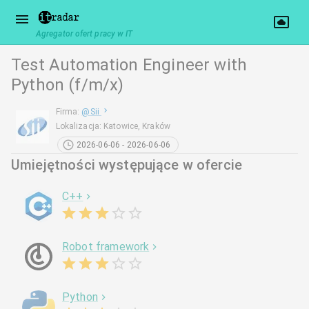
Agregator ofert pracy w IT
Test Automation Engineer with
Python (f/m/x)
Firma
:
@
Sii
Lokalizacja
:
Katowice, Kraków
2026-06-06 - 2026-06-06
Umiejętności występujące w ofercie
C++
Robot framework
Python