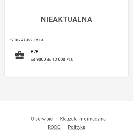
NIEAKTUALNA
Formy zatrudnienia
B2B
9000
13 000
od
do
PLN
O serwisie
Klauzula informacyjna
RODO
Polityka