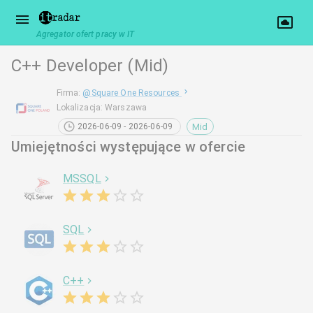
Agregator ofert pracy w IT
C++ Developer (Mid)
Firma
:
@
Square One Resources
Lokalizacja
:
Warszawa
Mid
2026-06-09 - 2026-06-09
Umiejętności występujące w ofercie
MSSQL
SQL
C++