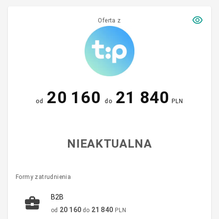
Oferta z
20 160
21 840
od
do
PLN
NIEAKTUALNA
Formy zatrudnienia
B2B
20 160
21 840
od
do
PLN