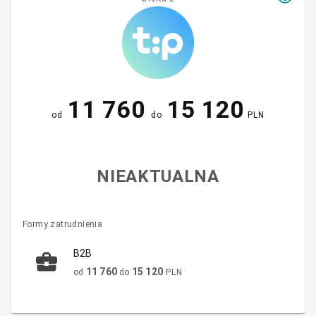
11 760
15 120
od
do
PLN
NIEAKTUALNA
Formy zatrudnienia
B2B
11 760
15 120
od
do
PLN