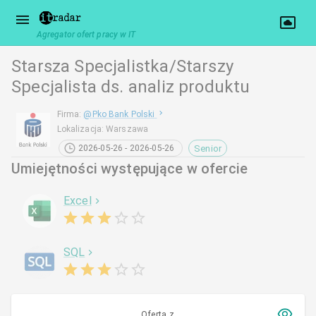
Agregator ofert pracy w IT
Starsza Specjalistka/Starszy
Specjalista ds. analiz produktu
Firma
:
@
Pko Bank Polski
Lokalizacja
:
Warszawa
Senior
2026-05-26 - 2026-05-26
Umiejętności występujące w ofercie
Excel
SQL
Oferta z