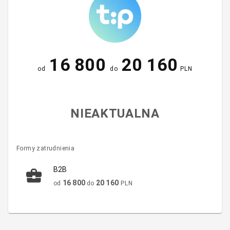
16 800
20 160
od
do
PLN
NIEAKTUALNA
Formy zatrudnienia
B2B
16 800
20 160
od
do
PLN