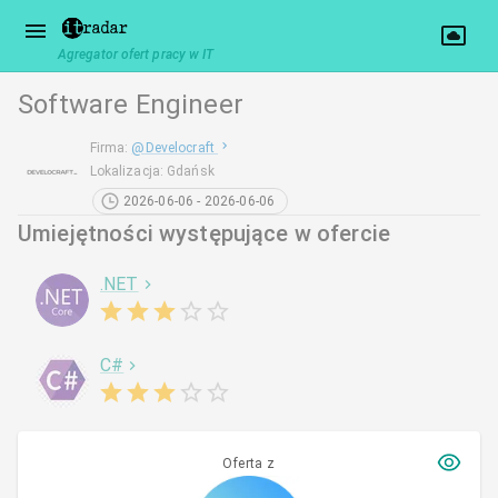
Agregator ofert pracy w IT
Software Engineer
Firma
:
@
Develocraft
Lokalizacja
:
Gdańsk
2026-06-06 - 2026-06-06
Umiejętności występujące w ofercie
.NET
C#
Oferta z