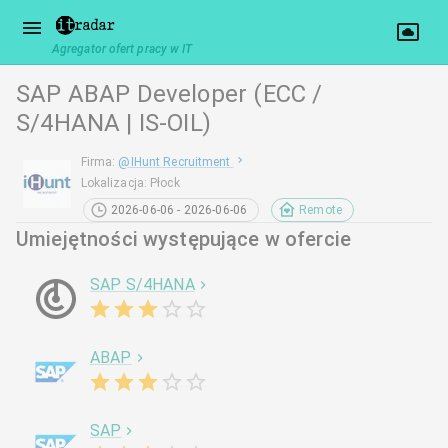
Agregator ofert pracy w IT
SAP ABAP Developer (ECC /
S/4HANA | IS-OIL)
Firma
:
@
IHunt Recruitment
Lokalizacja
:
Płock
2026-06-06 - 2026-06-06
Remote
Umiejętności występujące w ofercie
SAP S/4HANA
ABAP
SAP