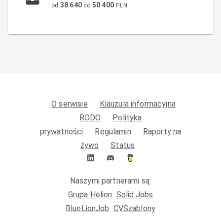
38 640
50 400
od
do
PLN
O serwisie
Klauzula informacyjna
RODO
Polityka
prywatności
Regulamin
Raporty na
żywo
Status
Naszymi partnerami są:
Grupa Helion
Solid.Jobs
BlueLionJob
CVSzablony