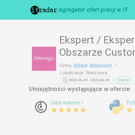
Agregator ofert pracy w IT
Ekspert / Eksper
Obszarze Custom
Firma
:
@
Bank Millennium
Lokalizacja
:
Warszawa
Expert
2026-06-09 - 2026-06-09
Umiejętności występujące w ofercie
Data science
Pyt