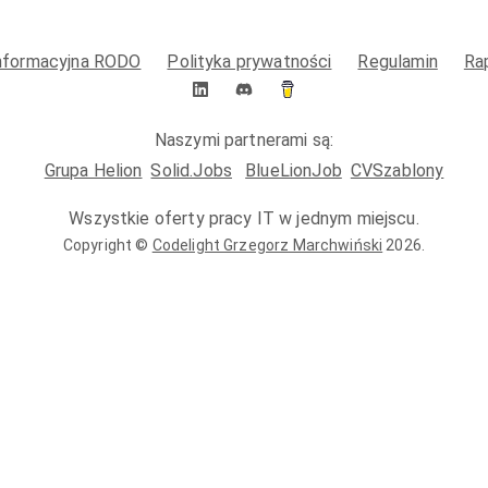
informacyjna RODO
Polityka prywatności
Regulamin
Ra
Naszymi partnerami są:
Grupa Helion
Solid.Jobs
BlueLionJob
CVSzablony
Wszystkie oferty pracy IT w jednym miejscu.
Copyright ©
Codelight Grzegorz Marchwiński
2026
.