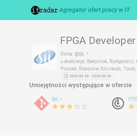
Agregator ofert pracy w IT
FPGA Developer 
Firma
:
@
Sii
Lokalizacja
:
Białystok, Bydgoszcz, G
Poznań, Rzeszów, Szczecin, Toruń
2026-05-26 - 2026-05-26
Umiejętności występujące w ofercie
Git
FP