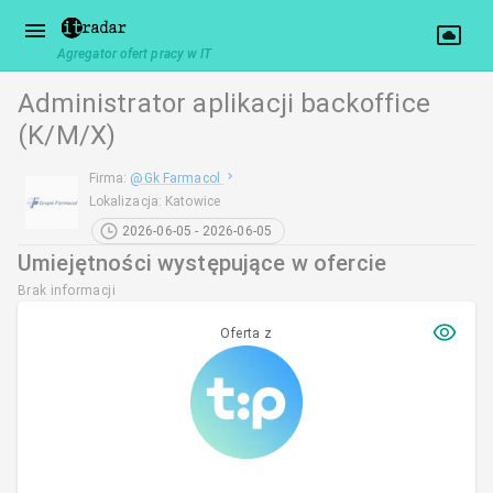
Agregator ofert pracy w IT
Administrator aplikacji backoffice
(K/M/X)
Firma
:
@
Gk Farmacol
Lokalizacja
:
Katowice
2026-06-05 - 2026-06-05
Umiejętności występujące w ofercie
Brak informacji
Oferta z