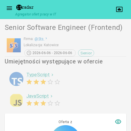
Agregator ofert pracy w IT
Senior Software Engineer (Frontend)
Firma
:
@
Sts
Lokalizacja
:
Katowice
Senior
2026-06-06 - 2026-06-06
Umiejętności występujące w ofercie
TypeScript
JavaScript
Oferta z