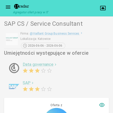
Agregator ofert pracy w IT
SAP CS / Service Consultant
Firma
:
@
Vaillant Group Business Services
Lokalizacja
:
Katowice
2026-06-06 - 2026-06-06
Umiejętności występujące w ofercie
Data governance
SAP
Oferta z