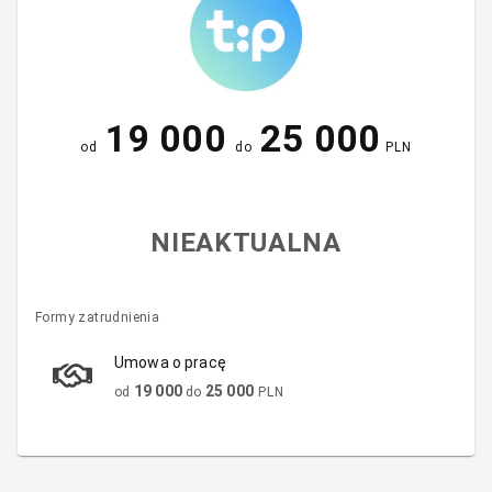
19 000
25 000
od
do
PLN
NIEAKTUALNA
Formy zatrudnienia
Umowa o pracę
19 000
25 000
od
do
PLN