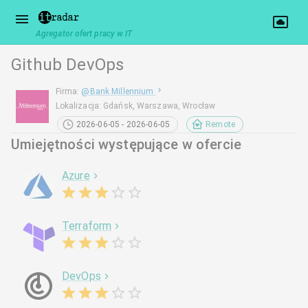
Agregator ofert pracy w IT
Github DevOps
Firma
:
@
Bank Millennium
Lokalizacja
:
Gdańsk, Warszawa, Wrocław
2026-06-05 - 2026-06-05
Remote
Umiejętności występujące w ofercie
Azure
Terraform
DevOps