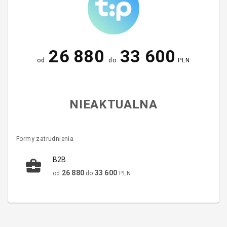
26 880
33 600
od
do
PLN
NIEAKTUALNA
Formy zatrudnienia
B2B
26 880
33 600
od
do
PLN