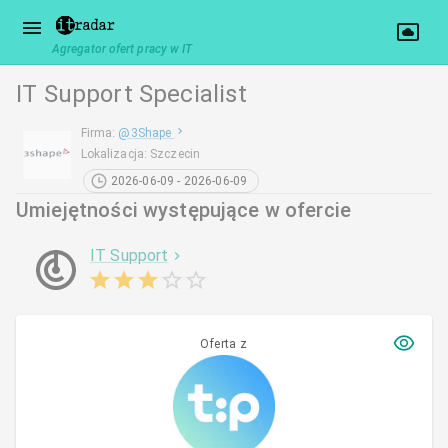
Agregator ofert pracy w IT
IT Support Specialist
Firma
:
@
3Shape
Lokalizacja
:
Szczecin
2026-06-09 - 2026-06-09
Umiejętności występujące w ofercie
IT Support
Oferta z