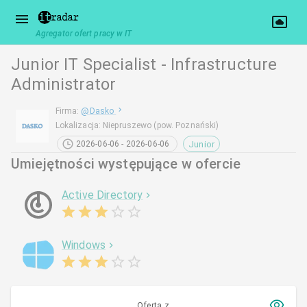
Agregator ofert pracy w IT
Junior IT Specialist - Infrastructure
Administrator
Firma
:
@
Dasko
Lokalizacja
:
Niepruszewo (pow. Poznański)
Junior
2026-06-06 - 2026-06-06
Umiejętności występujące w ofercie
Active Directory
Windows
Oferta z