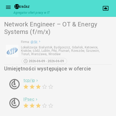
Agregator ofert pracy w IT
Network Engineer – OT & Energy
Systems (f/m/x)
Firma
:
@
Sii
Lokalizacja
:
Białystok, Bydgoszcz, Gdańsk, Katowice,
Kraków, Łódź, Lublin, Piła, Poznań, Rzeszów, Szczecin,
Toruń, Warszawa, Wrocław
2026-06-09 - 2026-06-09
Umiejętności występujące w ofercie
tcp/ip
IPsec