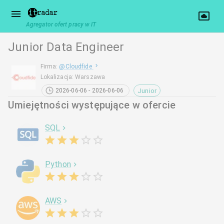
Agregator ofert pracy w IT
Junior Data Engineer
Firma
:
@
Cloudfide
Lokalizacja
:
Warszawa
Junior
2026-06-06 - 2026-06-06
Umiejętności występujące w ofercie
SQL
Python
AWS