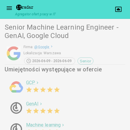
Agregator ofert pracy w IT
Senior Machine Learning Engineer -
GenAI, Google Cloud
Firma
:
@
Google
Lokalizacja
:
Warszawa
Senior
2026-06-09 - 2026-06-09
Umiejętności występujące w ofercie
GCP
GenAI
Machine learning