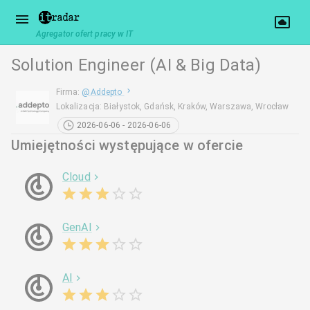
Agregator ofert pracy w IT
Solution Engineer (AI & Big Data)
Firma
:
@
Addepto
Lokalizacja
:
Białystok, Gdańsk, Kraków, Warszawa, Wrocław
2026-06-06 - 2026-06-06
Umiejętności występujące w ofercie
Cloud
GenAI
AI