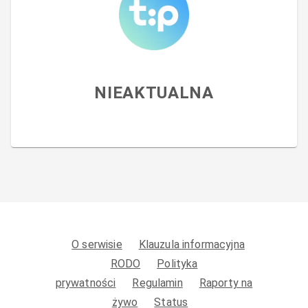
NIEAKTUALNA
O serwisie
Klauzula informacyjna
RODO
Polityka
prywatności
Regulamin
Raporty na
żywo
Status