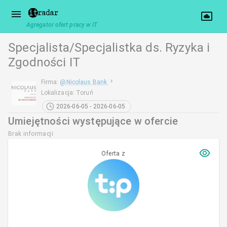
Agregator ofert pracy w IT
Specjalista/Specjalistka ds. Ryzyka i
Zgodności IT
Firma
:
@
Nicolaus Bank
Lokalizacja
:
Toruń
2026-06-05 - 2026-06-05
Umiejętności występujące w ofercie
Brak informacji
Oferta z