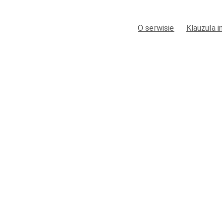
O serwisie
Klauzula 