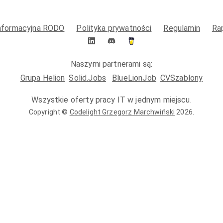
informacyjna RODO
Polityka prywatności
Regulamin
Ra
Naszymi partnerami są:
Grupa Helion
Solid.Jobs
BlueLionJob
CVSzablony
Wszystkie oferty pracy IT w jednym miejscu.
Copyright ©
Codelight Grzegorz Marchwiński
2026
.